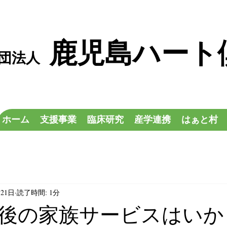
鹿児島ハート
社団法人
ホーム
支援事業
臨床研究
産学連携
はぁと村
月21日
読了時間: 1分
後の家族サービスはいか