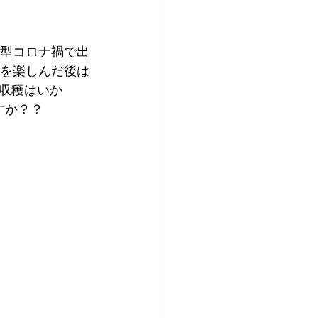
新型コロナ禍で出
Dを楽しんだ後は
収穫はいか
すか？？