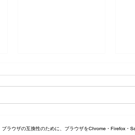
お久しぶりです
珍獣
ウザの互換性のために、ブラウザをChrome・Firefox・Saf