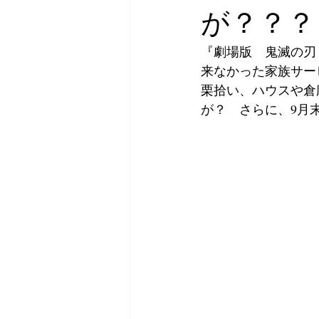
が？？？
『劇場版　鬼滅の刃
来なかった家族サー
栗拾い、ハウスや倉
が？　さらに、9月