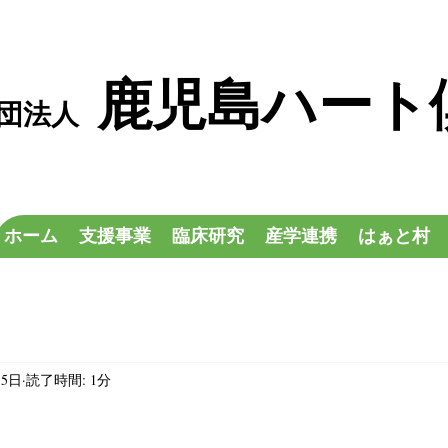
鹿児島ハート
社団法人
ホーム
支援事業
臨床研究
産学連携
はぁと村
月5日
読了時間: 1分