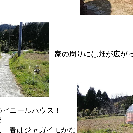
家の周りには畑が広が
家の周りには畑が広が
のビニールハウス！
菜
モ、春はジャガイモかな