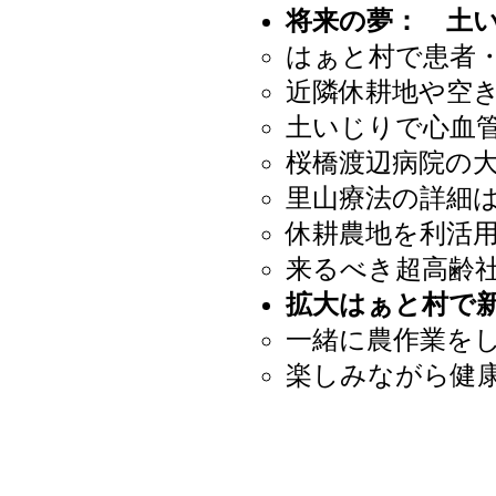
将来の夢： 土
はぁと村で
患者
近隣休耕地や空
土いじりで心血
​桜橋渡辺病院の
里山療法の詳細
休耕農地を利活
来るべき超高齢
拡大はぁと村で
一緒に農作業を
楽しみながら健