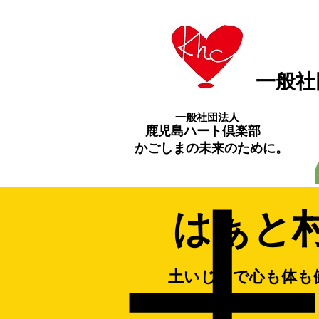
​一般
一般社団法人
​鹿児島ハート倶楽部
​かごしまの未来のために。
はぁと
土いじりで心も体も