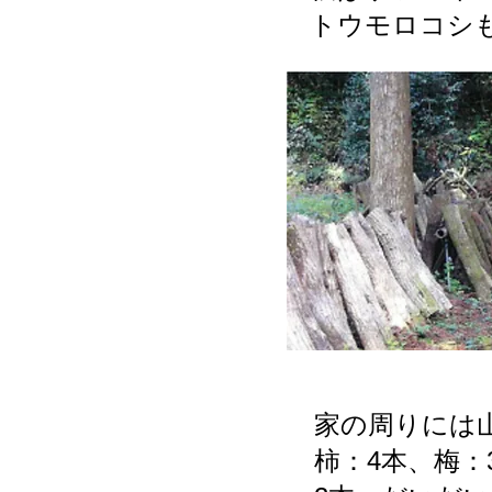
トウモロコシ
家の周りには
​柿：4本、梅