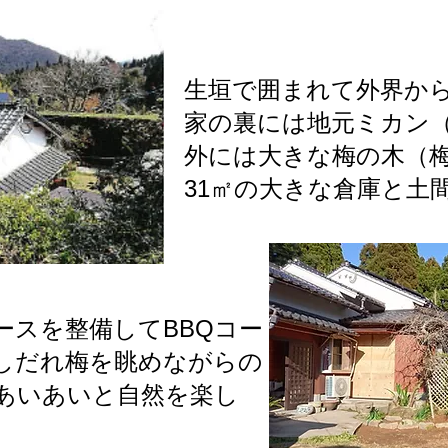
​生垣で囲まれて外界か
家の裏には地元ミカン（
外には大きな梅の木（
31㎡の大きな倉庫と土
ースを整備してBBQコー
しだれ梅を眺めながらの
あいあいと自然を楽し