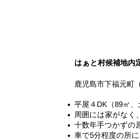
はぁと村候補地内定
鹿児島市下福元町
平屋４DK（89
㎡、
周囲には家がなく
​十数年手つかず
車で5分程度の所に