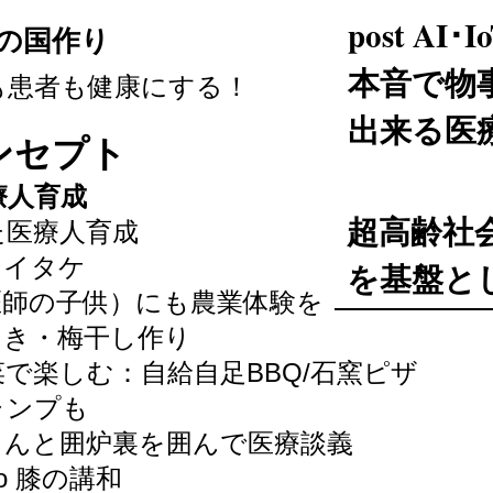
​post A
の国作り
本音で物
も患者も健康にする！
出来る医
ンセプト
療人育成
超高齢社
た医療人育成
シイタケ
を基盤と
医師の子供）にも農業体験を
つき・梅干し作り
で楽しむ：自給自足BBQ/石窯ピザ
ャンプも
さんと
囲炉裏を囲んで医療談義
o 膝の講和