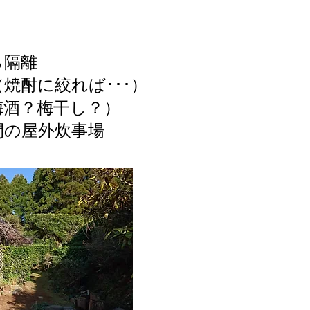
ら隔離
焼酎に絞れば･･･）
梅酒？梅干し？）
間の屋外炊事場