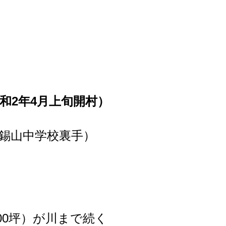
和2年4月上旬開村）
錫山中学校裏手
）
00坪）が川まで続く