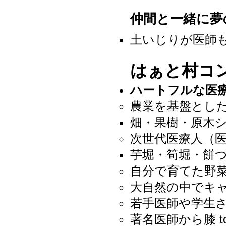
仲間
と一緒に夢
土いじりが医師
はぁと村コ
ハートフルな医
農業を基盤とし
畑・果樹・原木
次世代医療人（
芋堀・筍堀・餅
自分で育てた野菜
大自然の中でキ
若手医師や学生
著名医師から膝 t