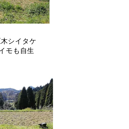
原木シイタケ
イモも自生