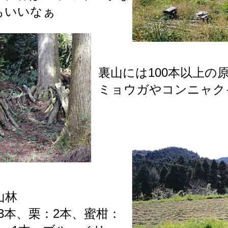
もいいなぁ
裏山には100本以上の
ミョウガやコンニャク
山林
：3本、栗：2本、蜜柑：