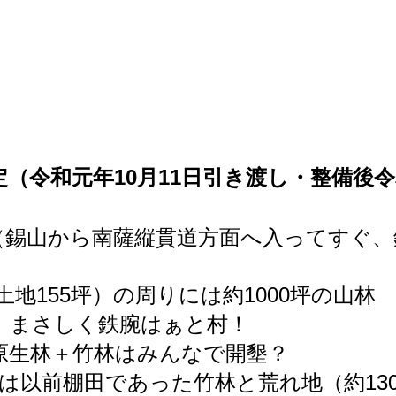
（令和元年10月11日引き渡し・整備後令
（錫山から南薩縦貫道方面へ入ってすぐ、
土地155坪）の周りには約1000坪の山林
、まさしく鉄腕はぁと村！
の原生林＋竹林はみんなで開墾？
は以前棚田であった竹林と荒れ地（約13