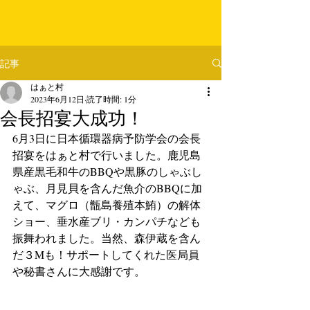
記事
はぁと村
2023年6月12日
読了時間: 1分
会長招宴大成功！
6月3日に日本循環器病予防学会の会長
招宴をはぁと村で行いました。鹿児島
県産黒毛和牛のBBQや黒豚のしゃぶし
ゃぶ、月見貝を含んだ魚介のBBQに加
えて、マグロ（甑島養殖本鮪）の解体
ショー、垂水産ブリ・カンパチなども
振舞われました。当然、森伊蔵を含ん
だ３Mも！サポートしてくれた医局員
や秘書さんに大感謝です。